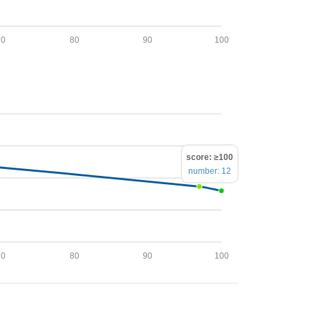
70
80
90
100
score: ≥100
number: 12
70
80
90
100