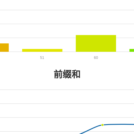
51
60
前缀和