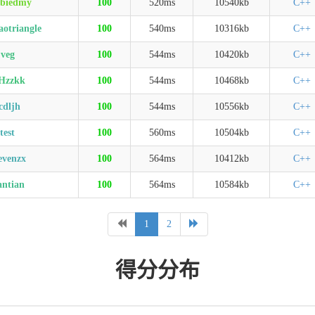
biedmy
100
520ms
10540kb
C++
aotriangle
100
540ms
10316kb
C++
veg
100
544ms
10420kb
C++
Hzzkk
100
544ms
10468kb
C++
cdljh
100
544ms
10556kb
C++
test
100
560ms
10504kb
C++
evenzx
100
564ms
10412kb
C++
antian
100
564ms
10584kb
C++
1
2
得分分布