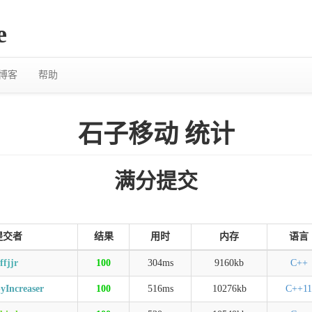
e
博客
帮助
石子移动 统计
满分提交
提交者
结果
用时
内存
语言
fffjjr
100
304ms
9160kb
C++
yIncreaser
100
516ms
10276kb
C++11