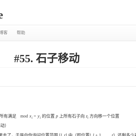
e
博客
帮助
#55. 石子移动
所有满足
mod
x
=
y
的位置
p
上所有石子向
z
方向移一个位置
i
i
i
移动）
里去了，于是向你询问位置范围
[
l
,
r
]
中（即位置
l
,
l
+
1
,
.
.
.
,
r
）还剩多少