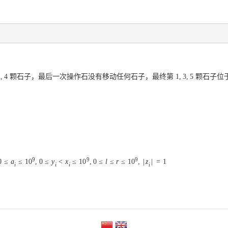
2
,
4
颗石子，最后一次操作石没有移动任何石子，最终第
1
,
3
,
5
颗石子位
9
9
9
0
≤
a
≤
10
,
0
≤
y
<
x
≤
10
,
0
≤
l
≤
r
≤
10
,
|
z
|
=
1
i
i
i
i