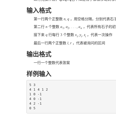
输入格式
第一行两个正整数
n
,
q
，用空格分隔，分别代表石
第二行
n
个整数
a
,
a
,
.
.
.
,
a
，代表所有石子的初
1
2
n
接下来
q
行每行
3
个整数
x
,
y
,
z
，代表一次操作
i
i
i
最后一行两个正整数
l
,
r
，代表被询问的区间
输出格式
一行一个整数代表答案
样例输入
5 3

4 1 4 1 2

1 0 -1

4 0 -1

4 2 -1
