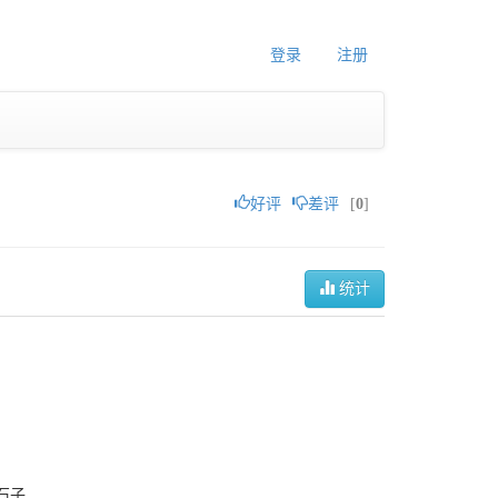
登录
注册
好评
差评
[
0
]
统计
石子