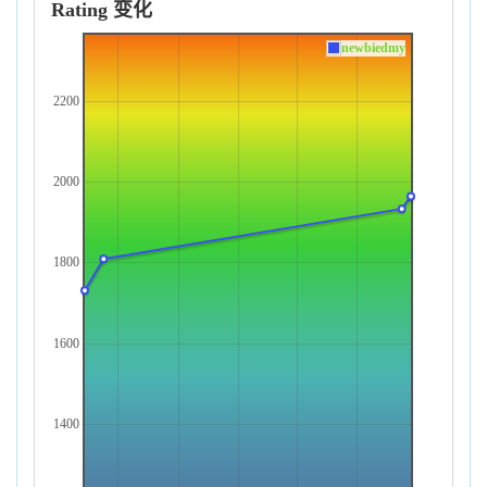
Rating 变化
newbiedmy
2200
2000
1800
1600
1400