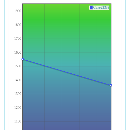
Caro23333
1900
1800
1700
1600
1500
1400
1300
1200
1100