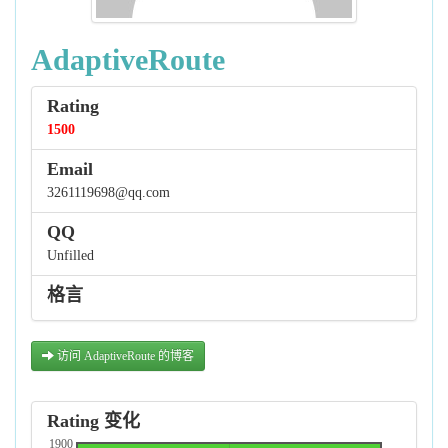
AdaptiveRoute
Rating
1500
Email
3261119698@qq.com
QQ
Unfilled
格言
访问 AdaptiveRoute 的博客
Rating 变化
1900