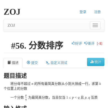
ZOJ
登录
注册
ZOJ
#56. 分数排序
好评
差评
[
-1
]
统计
描述
提交
自定义测试
题目描述
将分母不超过
n
的所有最简真分数从小到大排成一行，求第
k
个位置上的分数
p
一个分数
为最简真分数，当且仅当
1
≤
p
<
q
且
p
,
q
互质
q